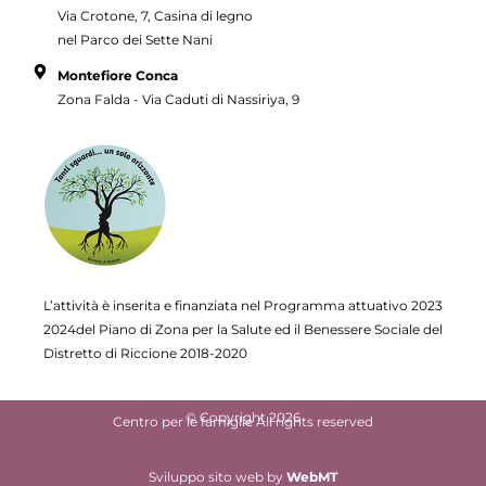
Via Crotone, 7, Casina di legno
nel Parco dei Sette Nani
Montefiore Conca
Zona Falda - Via Caduti di Nassiriya, 9
L’attività è inserita e finanziata nel Programma attuativo
2023
2024del Piano di Zona per la Salute ed il Benessere Sociale del
Distretto di Riccione 2018-2020
© Copyright 2026
Centro per le famiglie All rights reserved
Sviluppo sito web
by
WebMT