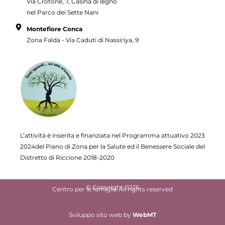
Via Crotone, 7, Casina di legno
nel Parco dei Sette Nani
Montefiore Conca
Zona Falda - Via Caduti di Nassiriya, 9
L’attività è inserita e finanziata nel Programma attuativo
2023
2024del Piano di Zona per la Salute ed il Benessere Sociale del
Distretto di Riccione 2018-2020
© Copyright 2026
Centro per le famiglie All rights reserved
Sviluppo sito web
by
WebMT