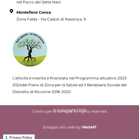
nel Parco dei Sette Nani
Montefiore Conca
Zona Falda - Via Caduti di Nassiriya, 9
L’attività è inserita e finanziata nel Programma attuativo
2023
2024del Piano di Zona per la Salute ed il Benessere Sociale del
Distretto di Riccione 2018-2020
© Copyright 2026
Centro per le famiglie All rights reserved
Sviluppo sito web
by
WebMT
Privacy Policy