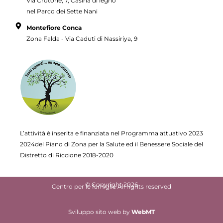
Via Crotone, 7, Casina di legno
nel Parco dei Sette Nani
Montefiore Conca
Zona Falda - Via Caduti di Nassiriya, 9
L’attività è inserita e finanziata nel Programma attuativo
2023
2024del Piano di Zona per la Salute ed il Benessere Sociale del
Distretto di Riccione 2018-2020
© Copyright 2026
Centro per le famiglie All rights reserved
Sviluppo sito web
by
WebMT