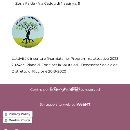
Zona Falda - Via Caduti di Nassiriya, 9
L’attività è inserita e finanziata nel Programma attuativo
2023
2024del Piano di Zona per la Salute ed il Benessere Sociale del
Distretto di Riccione 2018-2020
© Copyright 2026
Centro per le famiglie All rights reserved
Sviluppo sito web
by
WebMT
Privacy Policy
Cookie Policy