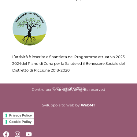
L’attività è inserita e finanziata nel Programma attuativo
2023
2024del Piano di Zona per la Salute ed il Benessere Sociale del
Distretto di Riccione 2018-2020
© Copyright 2026
Centro per le famiglie All rights reserved
Sviluppo sito web
by
WebMT
Privacy Policy
Cookie Policy