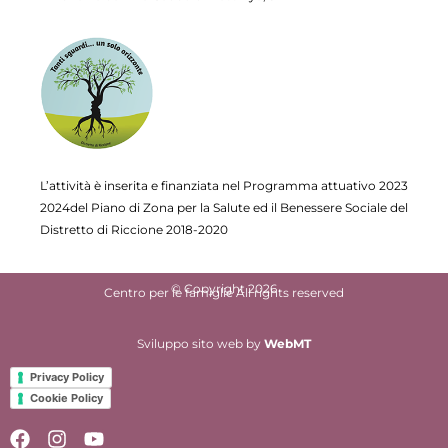
L’attività è inserita e finanziata nel Programma attuativo
2023
2024del Piano di Zona per la Salute ed il Benessere Sociale del
Distretto di Riccione 2018-2020
© Copyright 2026
Centro per le famiglie All rights reserved
Sviluppo sito web
by
WebMT
Privacy Policy
Cookie Policy