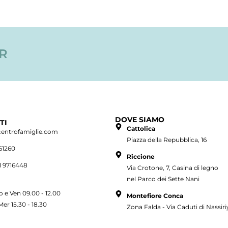
ER
DOVE SIAMO
TI
Cattolica
centrofamiglie.com
Piazza della Repubblica, 16
61260
Riccione
1 9716448
Via Crotone, 7, Casina di legno
nel Parco dei Sette Nani
o e Ven 09.00 - 12.00
Montefiore Conca
Mer 15.30 - 18.30
Zona Falda - Via Caduti di Nassiri