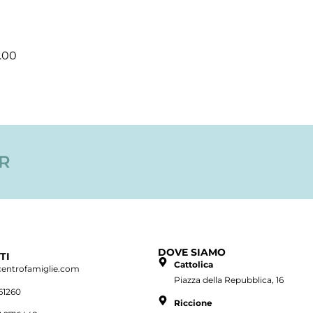
2.00
ER
DOVE SIAMO
TI
Cattolica
centrofamiglie.com
Piazza della Repubblica, 16
61260
Riccione