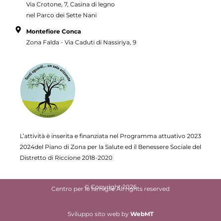
Via Crotone, 7, Casina di legno
nel Parco dei Sette Nani
Montefiore Conca
Zona Falda - Via Caduti di Nassiriya, 9
L’attività è inserita e finanziata nel Programma attuativo
2023
2024del Piano di Zona per la Salute ed il Benessere Sociale del
Distretto di Riccione 2018-2020
© Copyright 2026
Centro per le famiglie All rights reserved
Sviluppo sito web
by
WebMT