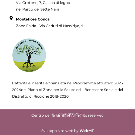
Via Crotone, 7, Casina di legno
nel Parco dei Sette Nani
Montefiore Conca
Zona Falda - Via Caduti di Nassiriya, 9
L’attività è inserita e finanziata nel Programma attuativo
2023
2024del Piano di Zona per la Salute ed il Benessere Sociale del
Distretto di Riccione 2018-2020
© Copyright 2026
Centro per le famiglie All rights reserved
Sviluppo sito web
by
WebMT