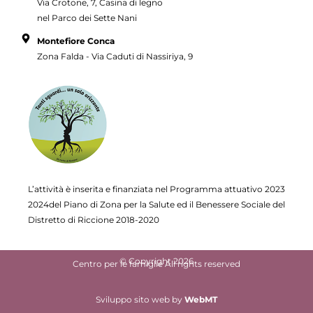
Via Crotone, 7, Casina di legno
nel Parco dei Sette Nani
Montefiore Conca
Zona Falda - Via Caduti di Nassiriya, 9
L’attività è inserita e finanziata nel Programma attuativo
2023
2024del Piano di Zona per la Salute ed il Benessere Sociale del
Distretto di Riccione 2018-2020
© Copyright 2026
Centro per le famiglie All rights reserved
Sviluppo sito web
by
WebMT