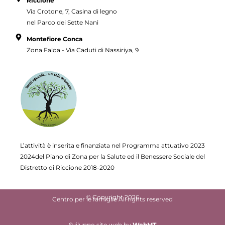
Riccione
Via Crotone, 7, Casina di legno
nel Parco dei Sette Nani
Montefiore Conca
Zona Falda - Via Caduti di Nassiriya, 9
L’attività è inserita e finanziata nel Programma attuativo
2023
2024del Piano di Zona per la Salute ed il Benessere Sociale del
Distretto di Riccione 2018-2020
© Copyright 2026
Centro per le famiglie All rights reserved
Sviluppo sito web
by
WebMT