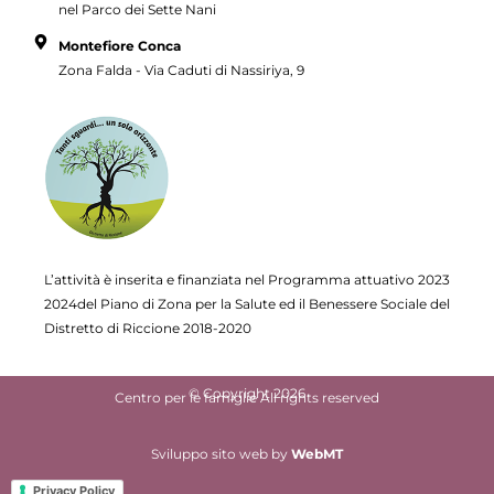
nel Parco dei Sette Nani
Montefiore Conca
Zona Falda - Via Caduti di Nassiriya, 9
L’attività è inserita e finanziata nel Programma attuativo
2023
2024del Piano di Zona per la Salute ed il Benessere Sociale del
Distretto di Riccione 2018-2020
© Copyright 2026
Centro per le famiglie All rights reserved
Sviluppo sito web
by
WebMT
Privacy Policy