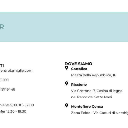
ER
DOVE SIAMO
TI
Cattolica
centrofamiglie.com
Piazza della Repubblica, 16
61260
Riccione
1 9716448
Via Crotone, 7, Casina di legno
nel Parco dei Sette Nani
o e Ven 09.00 - 12.00
Montefiore Conca
Mer 15.30 - 18.30
Zona Falda - Via Caduti di Nassiri