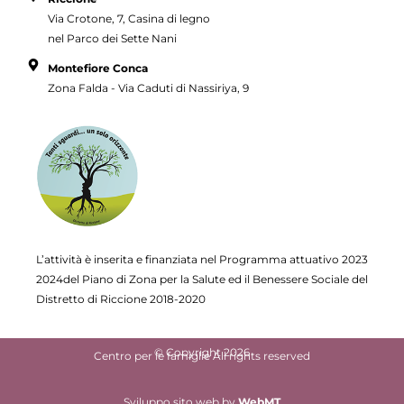
Via Crotone, 7, Casina di legno
nel Parco dei Sette Nani
Montefiore Conca
Zona Falda - Via Caduti di Nassiriya, 9
L’attività è inserita e finanziata nel Programma attuativo
2023
2024del Piano di Zona per la Salute ed il Benessere Sociale del
Distretto di Riccione 2018-2020
© Copyright 2026
Centro per le famiglie All rights reserved
Sviluppo sito web
by
WebMT