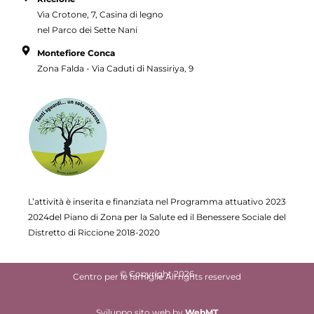
Via Crotone, 7, Casina di legno
nel Parco dei Sette Nani
Montefiore Conca
Zona Falda - Via Caduti di Nassiriya, 9
L’attività è inserita e finanziata nel Programma attuativo
2023
2024del Piano di Zona per la Salute ed il Benessere Sociale del
Distretto di Riccione 2018-2020
© Copyright 2026
Centro per le famiglie All rights reserved
Sviluppo sito web
by
WebMT