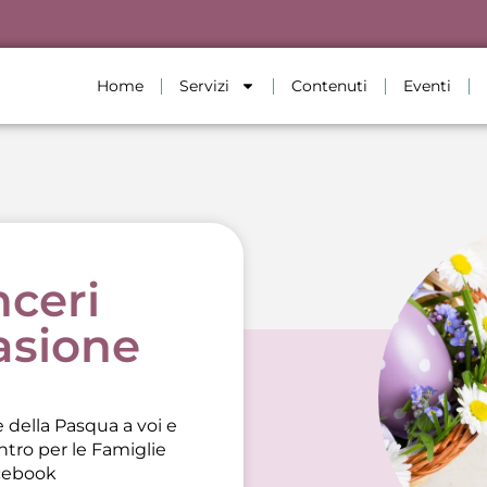
Home
Servizi
Contenuti
Eventi
nceri
asione
e della Pasqua a voi e
ntro per le Famiglie
cebook