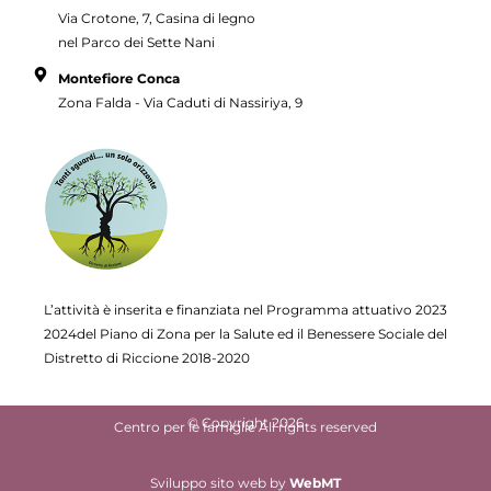
Via Crotone, 7, Casina di legno
nel Parco dei Sette Nani
Montefiore Conca
Zona Falda - Via Caduti di Nassiriya, 9
L’attività è inserita e finanziata nel Programma attuativo
2023
2024del Piano di Zona per la Salute ed il Benessere Sociale del
Distretto di Riccione 2018-2020
© Copyright 2026
Centro per le famiglie All rights reserved
Sviluppo sito web
by
WebMT