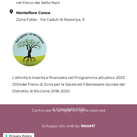
nel Parco dei Sette Nani
Montefiore Conca
Zona Falda - Via Caduti di Nassiriya, 9
L’attività è inserita e finanziata nel Programma attuativo
2023
2024del Piano di Zona per la Salute ed il Benessere Sociale del
Distretto di Riccione 2018-2020
© Copyright 2026
Centro per le famiglie All rights reserved
Sviluppo sito web
by
WebMT
Privacy Policy