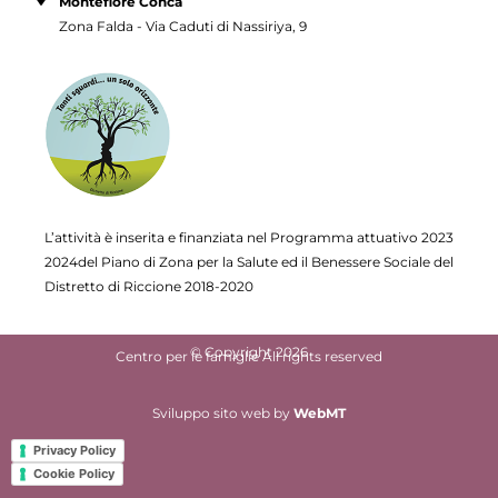
Montefiore Conca
Zona Falda - Via Caduti di Nassiriya, 9
L’attività è inserita e finanziata nel Programma attuativo
2023
2024del Piano di Zona per la Salute ed il Benessere Sociale del
Distretto di Riccione 2018-2020
© Copyright 2026
Centro per le famiglie All rights reserved
Sviluppo sito web
by
WebMT
Privacy Policy
Cookie Policy