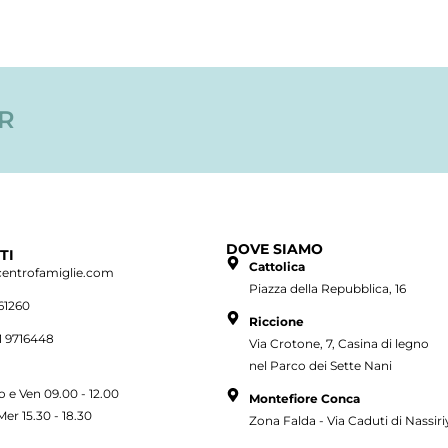
ER
DOVE SIAMO
TI
Cattolica
centrofamiglie.com
Piazza della Repubblica, 16
61260
Riccione
1 9716448
Via Crotone, 7, Casina di legno
nel Parco dei Sette Nani
o e Ven 09.00 - 12.00
Montefiore Conca
Mer 15.30 - 18.30
Zona Falda - Via Caduti di Nassiri