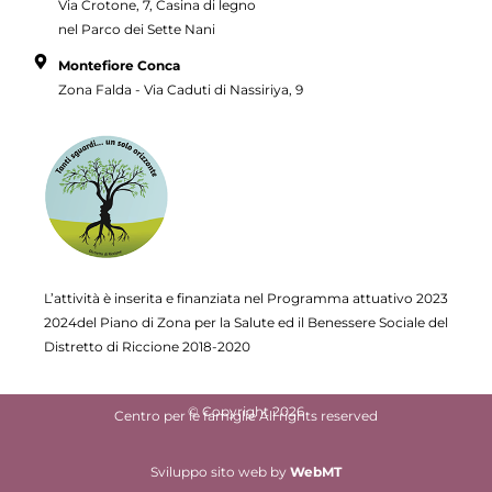
Via Crotone, 7, Casina di legno
nel Parco dei Sette Nani
Montefiore Conca
Zona Falda - Via Caduti di Nassiriya, 9
L’attività è inserita e finanziata nel Programma attuativo
2023
2024del Piano di Zona per la Salute ed il Benessere Sociale del
Distretto di Riccione 2018-2020
© Copyright 2026
Centro per le famiglie All rights reserved
Sviluppo sito web
by
WebMT